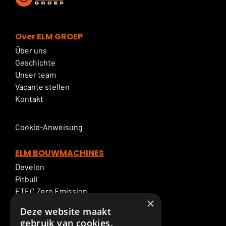
Over ELM GROEP
Über uns
Geschichte
Unser team
Vacante stellen
Kontakt
Cookie-Anweisung
ELM BOUWMACHINES
Develon
Pitbull
ETEC Zero Emission
×
Bagger mieten
Deze website maakt
ELM Service
gebruik van cookies.