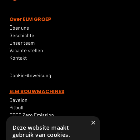
Over ELM GROEP
Über uns
Geschichte
Unser team
Vacante stellen
Kontakt
Cookie-Anweisung
ELM BOUWMACHINES
Develon
Pitbull
ETEC Zero Emission
×
Bagger mieten
Deze website maakt
ELM Service
gebruik van cookies.