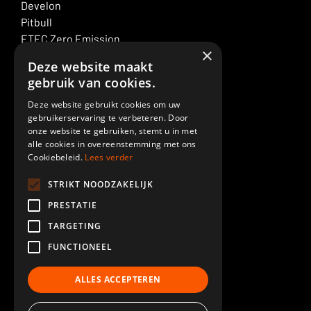
Develon
Pitbull
ETEC Zero Emission
×
Bagger mieten
Deze website maakt
ELM Service
gebruik van cookies.
Deze website gebruikt cookies om uw
ELM SPECIALTIES
gebruikerservaring te verbeteren. Door
Ausleger & Löffelstiel
onze website te gebruiken, stemt u in met
Demolition
alle cookies in overeenstemming met ons
Cookiebeleid.
Lees verder
Kabinenerhöhung
Piling
STRIKT NOODZAKELIJK
Lackiererei
PRESTATIE
Mass angeferdigt
TARGETING
Meer ELM GROEP
FUNCTIONEEL
Nachrichten
ALLES ACCEPTEREN
Auslieferungen
Rent ELM