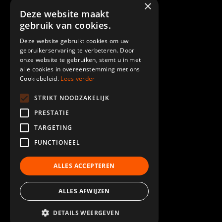
×
Bagger mieten
Deze website maakt
ELM Service
gebruik van cookies.
Deze website gebruikt cookies om uw
ELM SPECIALTIES
gebruikerservaring te verbeteren. Door
Ausleger & Löffelstiel
onze website te gebruiken, stemt u in met
Demolition
alle cookies in overeenstemming met ons
Cookiebeleid.
Lees verder
Kabinenerhöhung
Piling
STRIKT NOODZAKELIJK
Lackiererei
PRESTATIE
Mass angeferdigt
TARGETING
Meer ELM GROEP
FUNCTIONEEL
Nachrichten
ALLES ACCEPTEREN
Auslieferungen
Rent ELM
Modifikationen
ALLES AFWIJZEN
Gebrauchte Maschinen
DETAILS WEERGEVEN