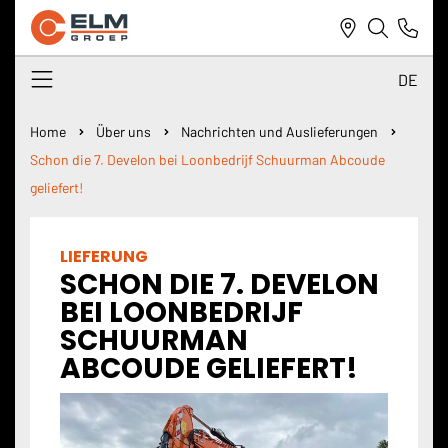
DE
NL
Home
Über uns
Nachrichten und Auslieferungen
Schon die 7. Develon bei Loonbedrijf Schuurman Abcoude
DE
geliefert!
EN
LIEFERUNG
SCHON DIE 7. DEVELON
BEI LOONBEDRIJF
SCHUURMAN
ABCOUDE GELIEFERT!