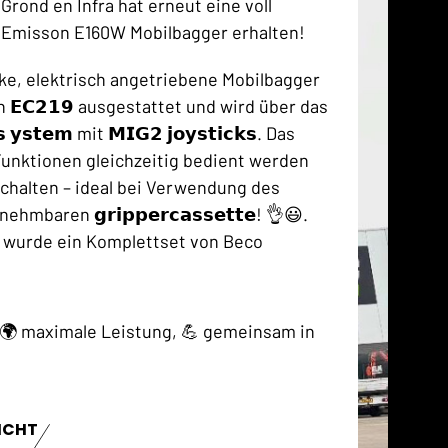
Grond en Infra hat erneut eine voll
 Emisson E160W Mobilbagger erhalten!
rke, elektrisch angetriebene Mobilbagger
 𝗘𝗖𝟮𝟭𝟵 ausgestattet und wird über das
𝘀 𝘆𝘀𝘁𝗲𝗺 mit 𝗠𝗜𝗚𝟮 𝗷𝗼𝘆𝘀𝘁𝗶𝗰𝗸𝘀. Das
Funktionen gleichzeitig bedient werden
halten – ideal bei Verwendung des
baren 𝗴𝗿𝗶𝗽𝗽𝗲𝗿𝗰𝗮𝘀𝘀𝗲𝘁𝘁𝗲! 👌😃.
 wurde ein Komplettset von Beco
 🌍 maximale Leistung, 💪 gemeinsam in
ICHT