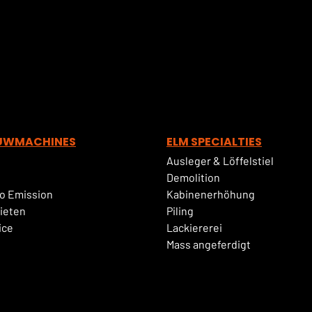
UWMACHINES
ELM SPECIALTIES
Ausleger & Löffelstiel
Demolition
o Emission
Kabinenerhöhung
ieten
Piling
ice
Lackiererei
Mass angeferdigt