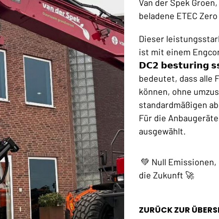
Van der Spek Groen, 
beladene ETEC Zero
Dieser leistungssta
ist mit einem Engcon
𝗗𝗖𝟮 𝗯𝗲𝘀𝘁𝘂𝗿𝗶𝗻𝗴 
bedeutet, dass alle 
können, ohne umzusc
standardmäßigen abnehm
Für die Anbaugeräte
ausgewählt.
💚 Null Emissionen,
die Zukunft 🚀
ZURÜCK ZUR ÜBERS