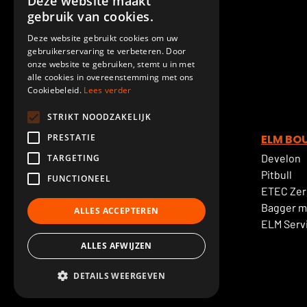
Deze website maakt
gebruik van cookies.
Deze website gebruikt cookies om uw
gebruikerservaring te verbeteren. Door
onze website te gebruiken, stemt u in met
alle cookies in overeenstemming met ons
Cookiebeleid.
Lees verder
STRIKT NOODZAKELIJK
PRESTATIE
Over ELM GROEP
ELM BO
Über uns
Develon
TARGETING
Geschichte
Pitbull
FUNCTIONEEL
Unser team
ETEC Zer
Vacante stellen
Bagger m
ALLES ACCEPTEREN
Kontakt
ELM Serv
ALLES AFWIJZEN
Cookie-Anweisung
DETAILS WEERGEVEN