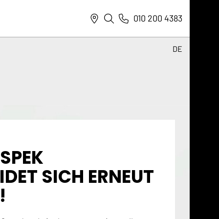
010 200 4383
DE
NL
DE
EN
 SPEK
IDET SICH ERNEUT
!