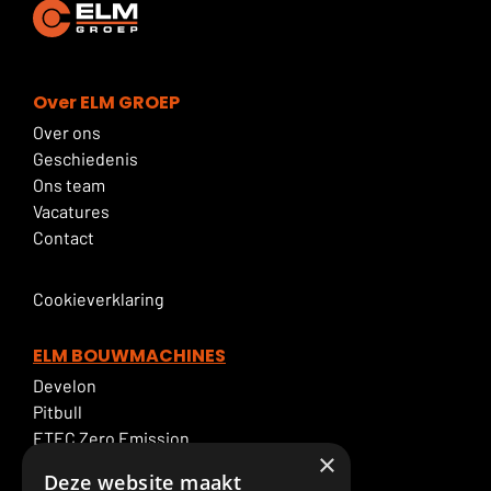
Over ELM GROEP
Over ons
Geschiedenis
Ons team
Vacatures
Contact
Cookieverklaring
ELM BOUWMACHINES
Develon
Pitbull
ETEC Zero Emission
×
Graafmachineverhuur
Deze website maakt
ELM Service