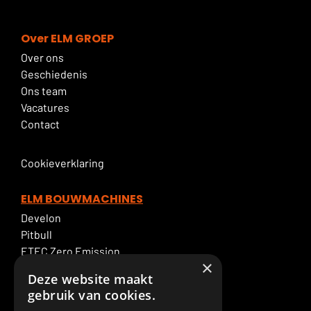
Over ELM GROEP
Over ons
Geschiedenis
Ons team
Vacatures
Contact
Cookieverklaring
ELM BOUWMACHINES
Develon
Pitbull
ETEC Zero Emission
×
Graafmachineverhuur
Deze website maakt
ELM Service
gebruik van cookies.