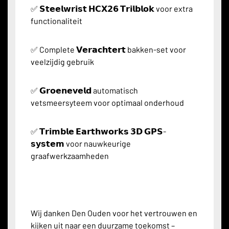
✅ 𝗦𝘁𝗲𝗲𝗹𝘄𝗿𝗶𝘀𝘁 𝗛𝗖𝗫𝟮𝟲 𝗧𝗿𝗶𝗹𝗯𝗹𝗼𝗸 voor extra
functionaliteit
✅ Complete 𝗩𝗲𝗿𝗮𝗰𝗵𝘁𝗲𝗿𝘁 bakken-set voor
veelzijdig gebruik
✅ 𝗚𝗿𝗼𝗲𝗻𝗲𝘃𝗲𝗹𝗱 automatisch
vetsmeersyteem voor optimaal onderhoud
✅ 𝗧𝗿𝗶𝗺𝗯𝗹𝗲 𝗘𝗮𝗿𝘁𝗵𝘄𝗼𝗿𝗸𝘀 𝟯𝗗 𝗚𝗣𝗦-
𝘀𝘆𝘀𝘁𝗲𝗺 voor nauwkeurige
graafwerkzaamheden
Wij danken Den Ouden voor het vertrouwen en
kijken uit naar een duurzame toekomst –