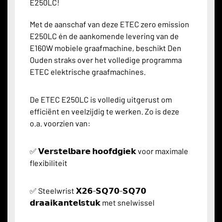
E250LC!
Met de aanschaf van deze ETEC zero emission
E250LC én de aankomende levering van de
E160W mobiele graafmachine, beschikt Den
Ouden straks over het volledige programma
ETEC elektrische graafmachines.
De ETEC E250LC is volledig uitgerust om
efficiënt en veelzijdig te werken. Zo is deze
o.a. voorzien van:
✅ 𝗩𝗲𝗿𝘀𝘁𝗲𝗹𝗯𝗮𝗿𝗲 𝗵𝗼𝗼𝗳𝗱𝗴𝗶𝗲𝗸 voor maximale
flexibiliteit
✅ Steelwrist 𝗫𝟮𝟲-𝗦𝗤𝟳𝟬-𝗦𝗤𝟳𝟬
𝗱𝗿𝗮𝗮𝗶𝗸𝗮𝗻𝘁𝗲𝗹𝘀𝘁𝘂𝗸 met snelwissel