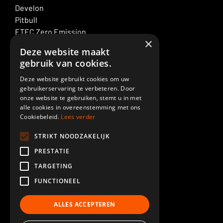
Develon
Pitbull
ETEC Zero Emission
×
Graafmachineverhuur
Deze website maakt
ELM Service
gebruik van cookies.
Deze website gebruikt cookies om uw
ELM SPECIALTIES
gebruikerservaring te verbeteren. Door
Giekaanpassingen
onze website te gebruiken, stemt u in met
Demolition
alle cookies in overeenstemming met ons
Cookiebeleid.
Lees verder
Cabineverhoging
Piling
STRIKT NOODZAKELIJK
Spuiterij
PRESTATIE
Custom made
TARGETING
Meer ELM GROEP
FUNCTIONEEL
Nieuws
ALLES ACCEPTEREN
Afleveringen
RentELM