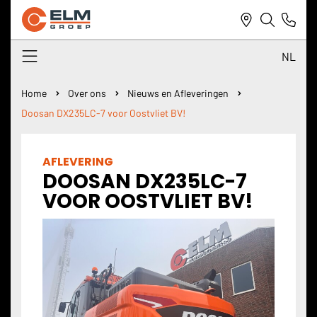
NL
NL
Home
Over ons
Nieuws en Afleveringen
Doosan DX235LC-7 voor Oostvliet BV!
DE
EN
AFLEVERING
DOOSAN DX235LC-7
VOOR OOSTVLIET BV!