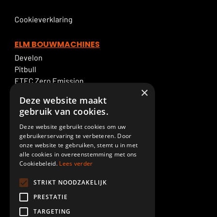
Cookieverklaring
ELM BOUWMACHINES
Develon
Pitbull
ETEC Zero Emission
×
Graafmachineverhuur
Deze website maakt
ELM Service
gebruik van cookies.
Deze website gebruikt cookies om uw
ELM SPECIALTIES
gebruikerservaring te verbeteren. Door
Giekaanpassingen
onze website te gebruiken, stemt u in met
Demolition
alle cookies in overeenstemming met ons
Cookiebeleid.
Lees verder
Cabineverhoging
Piling
STRIKT NOODZAKELIJK
Spuiterij
PRESTATIE
Custom made
TARGETING